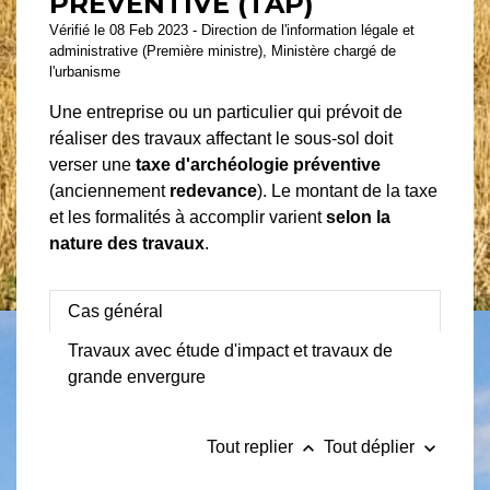
PRÉVENTIVE (TAP)
Vérifié le 08 Feb 2023 - Direction de l'information légale et
administrative (Première ministre), Ministère chargé de
l'urbanisme
Une entreprise ou un particulier qui prévoit de
réaliser des travaux affectant le sous-sol doit
verser une
taxe d'archéologie préventive
(anciennement
redevance
). Le montant de la taxe
et les formalités à accomplir varient
selon la
nature des travaux
.
Cas général
Travaux avec étude d'impact et travaux de
grande envergure
keyboard_arrow_up
keyboard_arrow_down
Tout replier
Tout déplier