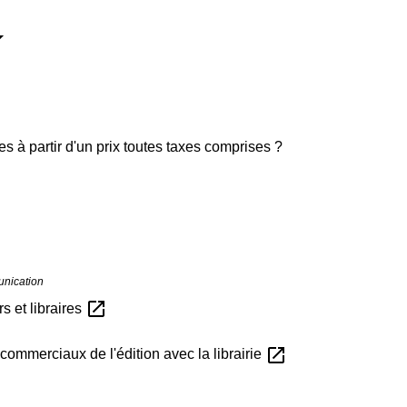
s à partir d'un prix toutes taxes comprises ?
unication
open_in_new
 et libraires
open_in_new
commerciaux de l'édition avec la librairie