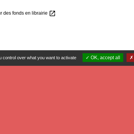
open_in_new
 des fonds en librairie
 control over what you want to activate
OK, accept all
Mé
Dé
Ré
Pr