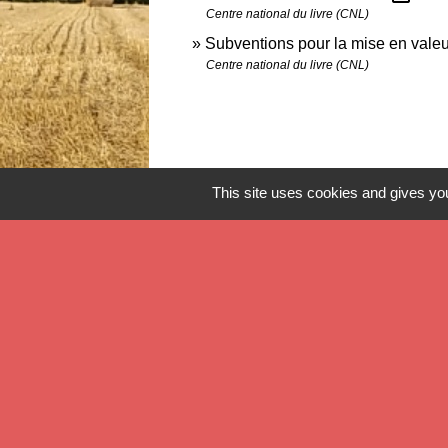
Centre national du livre (CNL)
Subventions pour la mise en valeur
Centre national du livre (CNL)
This site uses cookies and gives you
Contact
Commune de Verlinghem
Hôtel de Ville - 1 place Jacques Chirac
59237 Verlinghem - FRANCE
+33 3 20 08 81 36
Contact par formulaire