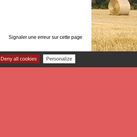
Signaler une erreur sur cette page
Deny all cookies
Personalize
Liens
tropole Européenne de Lille
partement du Nord
gion Hauts de France
éfecture du Nord