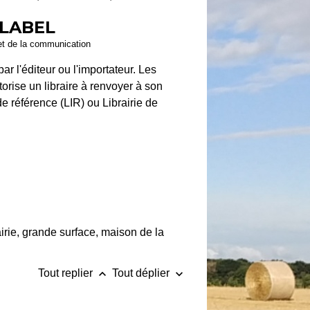
 LABEL
e et de la communication
 par l'éditeur ou l'importateur. Les
torise un libraire à renvoyer à son
de référence (LIR) ou Librairie de
airie, grande surface, maison de la
keyboard_arrow_up
keyboard_arrow_down
Tout replier
Tout déplier