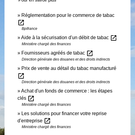
Réglementation pour le commerce de tabac
open_in_new
Bpifrance
open_in_new
Aide à la sécurisation d'un débit de tabac
Ministère chargé des finances
open_in_new
Fournisseurs agréés de tabac
Direction générale des douanes et des droits indirects
Prix de vente au détail du tabac manufacturé
open_in_new
Direction générale des douanes et des droits indirects
Achat d'un fonds de commerce : les étapes
open_in_new
clés
Ministère chargé des finances
Les solutions pour financer votre reprise
open_in_new
d'entreprise
Ministère chargé des finances