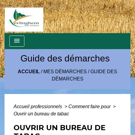
menu
Guide des démarches
ACCUEIL
/
MES DÉMARCHES
/
GUIDE DES
DÉMARCHES
Accueil professionnels
>
Comment faire pour
>
Ouvrir un bureau de tabac
OUVRIR UN BUREAU DE