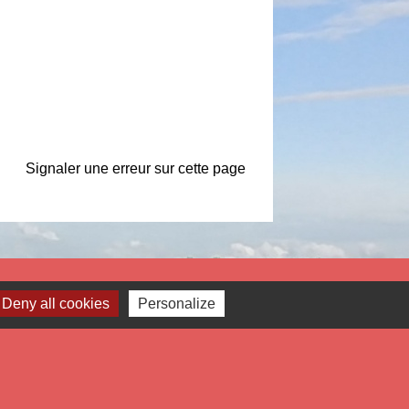
Signaler une erreur sur cette page
Liens
Deny all cookies
Personalize
tropole Européenne de Lille
partement du Nord
gion Hauts de France