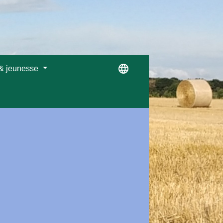
language
 & jeunesse