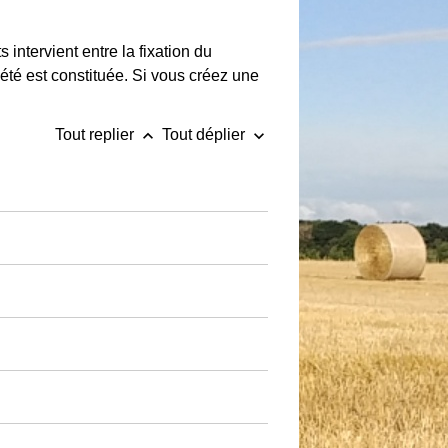
s intervient entre la fixation du
ciété est constituée. Si vous créez une
keyboard_arrow_up
keyboard_arrow_down
Tout replier
Tout déplier