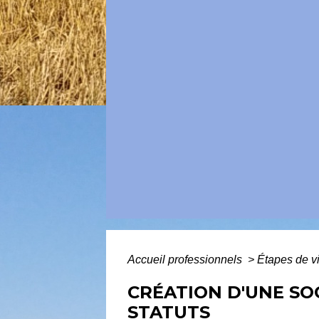
Accueil professionnels
>
Étapes de v
CRÉATION D'UNE SO
STATUTS