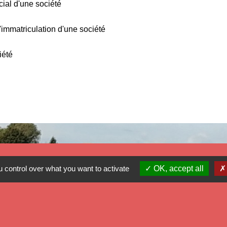
cial d'une société
d'immatriculation d'une société
iété
 control over what you want to activate
OK, accept all
Mé
Dé
Ré