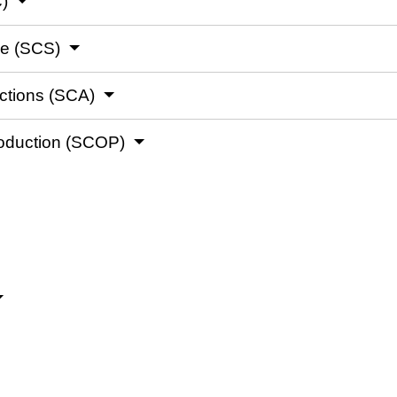
C)
le (SCS)
actions (SCA)
roduction (SCOP)