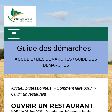
menu
Guide des démarches
ACCUEIL
/
MES DÉMARCHES
/
GUIDE DES
DÉMARCHES
Accueil professionnels
>
Comment faire pour
>
Ouvrir un restaurant
OUVRIR UN RESTAURANT
Vérifié le 01 Jan 2023 - Direction de l'information légale et