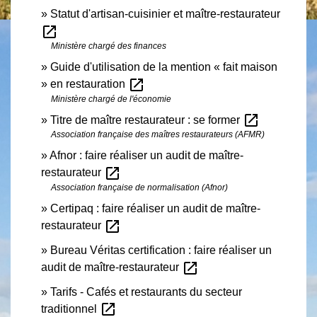
Statut d'artisan-cuisinier et maître-restaurateur
open_in_new
Ministère chargé des finances
Guide d'utilisation de la mention « fait maison
open_in_new
» en restauration
Ministère chargé de l'économie
open_in_new
Titre de maître restaurateur : se former
Association française des maîtres restaurateurs (AFMR)
Afnor : faire réaliser un audit de maître-
open_in_new
restaurateur
Association française de normalisation (Afnor)
Certipaq : faire réaliser un audit de maître-
open_in_new
restaurateur
Bureau Véritas certification : faire réaliser un
open_in_new
audit de maître-restaurateur
Tarifs - Cafés et restaurants du secteur
open_in_new
traditionnel