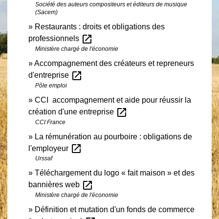
Société des auteurs compositeurs et éditeurs de musique
(Sacem)
Restaurants : droits et obligations des
open_in_new
professionnels
Ministère chargé de l'économie
Accompagnement des créateurs et repreneurs
open_in_new
d'entreprise
Pôle emploi
CCI accompagnement et aide pour réussir la
open_in_new
création d'une entreprise
CCI France
La rémunération au pourboire : obligations de
open_in_new
l'employeur
Urssaf
Téléchargement du logo « fait maison » et des
open_in_new
bannières web
Ministère chargé de l'économie
Définition et mutation d'un fonds de commerce