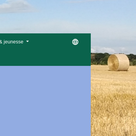
language
 & jeunesse