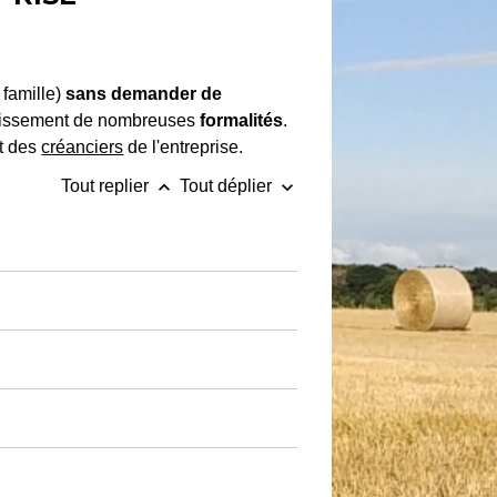
 famille)
sans demander de
mplissement de nombreuses
formalités
.
et des
créanciers
de l'entreprise.
keyboard_arrow_up
keyboard_arrow_down
Tout replier
Tout déplier