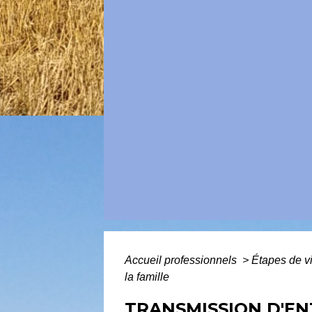
Accueil professionnels
>
Étapes de v
la famille
TRANSMISSION D'EN