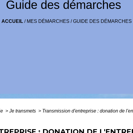
Guide des démarches
ACCUEIL
/
MES DÉMARCHES
/
GUIDE DES DÉMARCHES
ie
>
Je transmets
>
Transmission d'entreprise : donation de l'e
TREPRISE : DONATION DE L'ENTRE