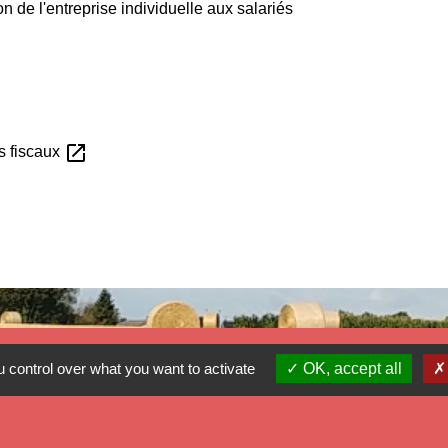
n de l'entreprise individuelle aux salariés
open_in_new
ts fiscaux
 control over what you want to activate
OK, accept all
Mé