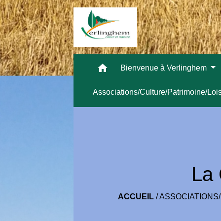
home
Bienvenue à Verlinghem
Associations/Culture/Patrimoine/Loi
La 
ACCUEIL
/
ASSOCIATIONS/