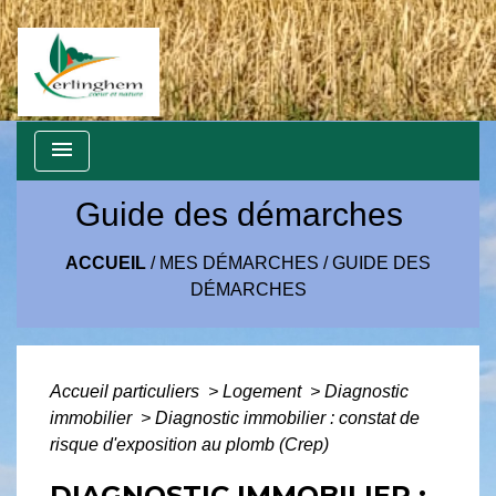
menu
Guide des démarches
ACCUEIL
/
MES DÉMARCHES
/
GUIDE DES
DÉMARCHES
Accueil particuliers
>
Logement
>
Diagnostic
immobilier
>
Diagnostic immobilier : constat de
risque d'exposition au plomb (Crep)
DIAGNOSTIC IMMOBILIER :