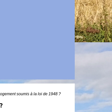
logement soumis à la loi de 1948 ?
?