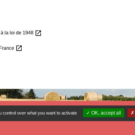
open_in_new
à la loi de 1948
open_in_new
-France
 control over what you want to activate
OK, accept all
Mé