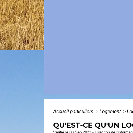
Accueil particuliers
>
Logement
>
Loc
QU'EST-CE QU'UN LO
Vérifié le 08 Sep 2022 - Direction de l'informat