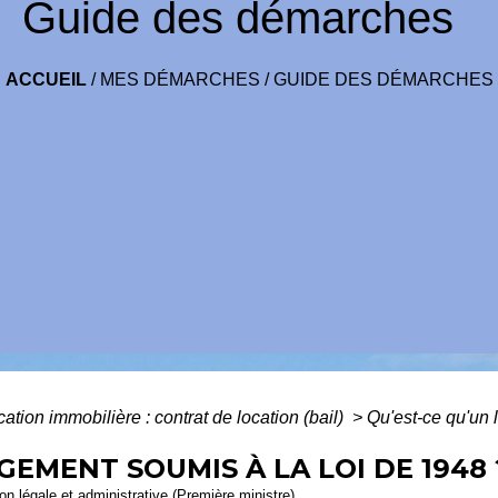
Guide des démarches
ACCUEIL
/
MES DÉMARCHES
/
GUIDE DES DÉMARCHES
ation immobilière : contrat de location (bail)
>
Qu'est-ce qu'un 
GEMENT SOUMIS À LA LOI DE 1948 
ion légale et administrative (Première ministre)