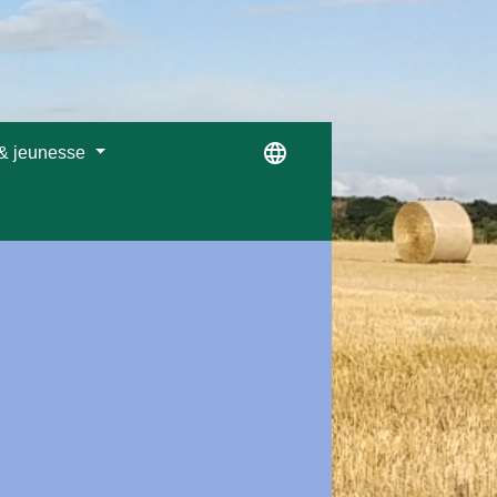
language
 & jeunesse