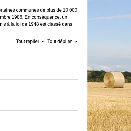
rtaines communes de plus de 10 000
écembre 1986. En conséquence, un
is à la loi de 1948 est classé dans
keyboard_arrow_up
keyboard_arrow_down
Tout replier
Tout déplier