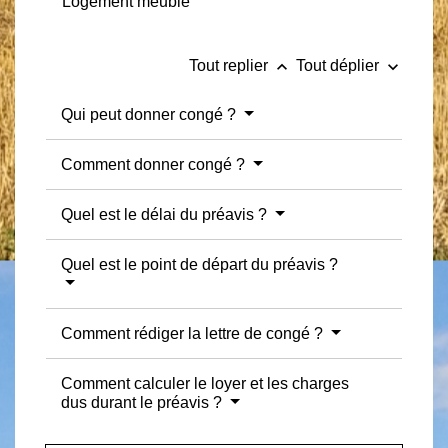
Logement meublé
keyboard_arrow_up
keyboard_arrow_down
Tout replier
Tout déplier
Qui peut donner congé ?
Comment donner congé ?
Quel est le délai du préavis ?
Quel est le point de départ du préavis ?
Comment rédiger la lettre de congé ?
Comment calculer le loyer et les charges
dus durant le préavis ?