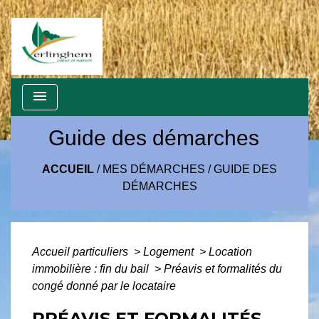
menu
Guide des démarches
ACCUEIL
/
MES DÉMARCHES
/
GUIDE DES
DÉMARCHES
Accueil particuliers
>
Logement
>
Location
immobilière : fin du bail
>
Préavis et formalités du
congé donné par le locataire
PRÉAVIS ET FORMALITÉS