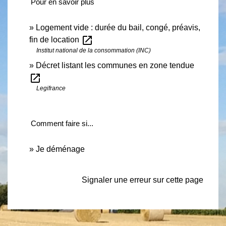
Pour en savoir plus
Logement vide : durée du bail, congé, préavis,
open_in_new
fin de location
Institut national de la consommation (INC)
Décret listant les communes en zone tendue
open_in_new
Legifrance
Comment faire si...
Je déménage
Signaler une erreur sur cette page