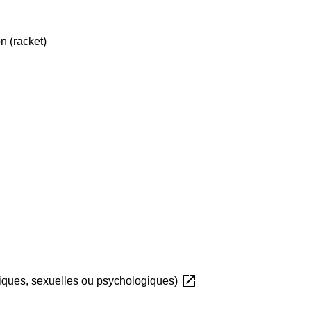
n (racket)
open_in_new
siques, sexuelles ou psychologiques)