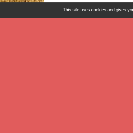
This site uses cookies and gives you
Contact
Commune de Verlinghem
Hôtel de Ville - 1 place Jacques Chirac
59237 Verlinghem - FRANCE
+33 3 20 08 81 36
Contact par formulaire
Mentions légales