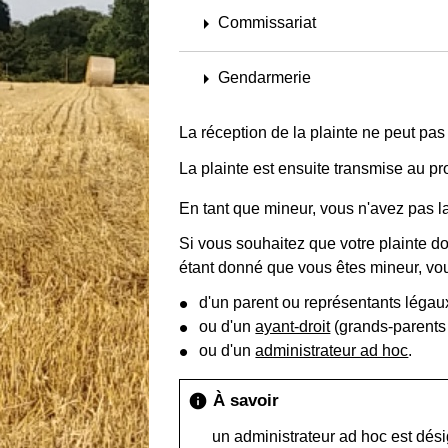
arrow_right
Commissariat
arrow_right
Gendarmerie
La réception de la plainte ne peut pas
La plainte est ensuite transmise au p
En tant que mineur, vous n'avez pas 
Si vous souhaitez que votre plainte d
étant donné que vous êtes mineur, v
d'un parent ou représentants légaux
ou d'un
ayant-droit
(grands-parents
ou d'un
administrateur ad hoc
.
À savoir
info
un administrateur ad hoc est dési