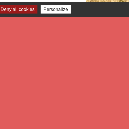
Deny all cookies
Personalize
Signaler une erreur sur cette page
Liens
tropole Européenne de Lille
partement du Nord
gion Hauts de France
éfecture du Nord
estion des cookies