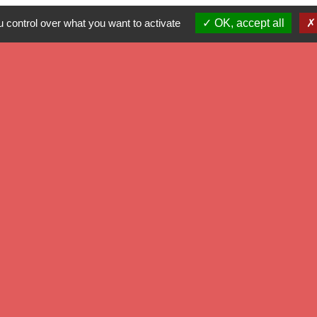
 control over what you want to activate
OK, accept all
Mé
Dé
Ré
Pr
-
Politique de confidentialité
-
Accessibilité
-
Plan du site
-
G