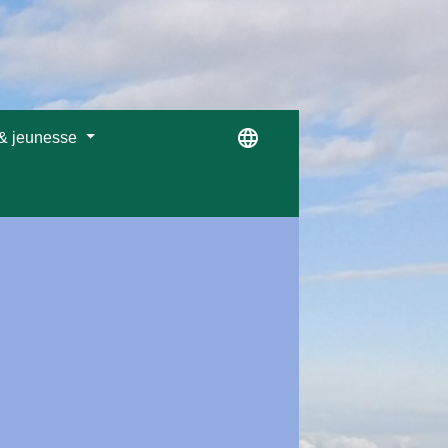
language
 & jeunesse