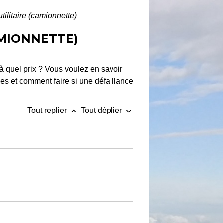
tilitaire (camionnette)
AMIONNETTE)
à quel prix ? Vous voulez en savoir
ées et comment faire si une défaillance
keyboard_arrow_up
keyboard_arrow_down
Tout replier
Tout déplier