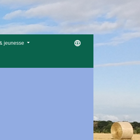
language
 & jeunesse