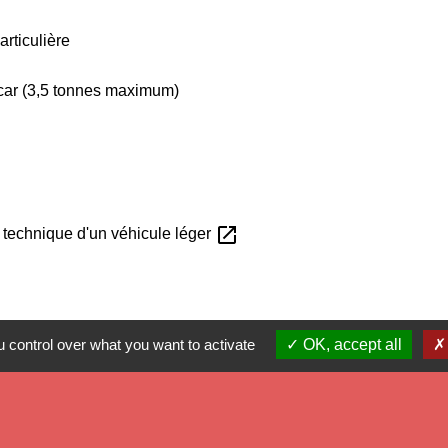
articulière
car (3,5 tonnes maximum)
open_in_new
e technique d'un véhicule léger
 control over what you want to activate
OK, accept all