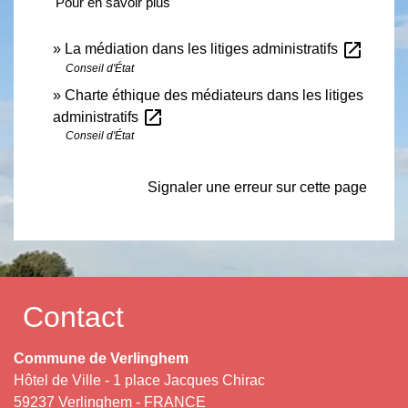
Pour en savoir plus
open_in_new
La médiation dans les litiges administratifs
Conseil d'État
Charte éthique des médiateurs dans les litiges
open_in_new
administratifs
Conseil d'État
Signaler une erreur sur cette page
Contact
Commune de Verlinghem
Hôtel de Ville - 1 place Jacques Chirac
59237 Verlinghem - FRANCE