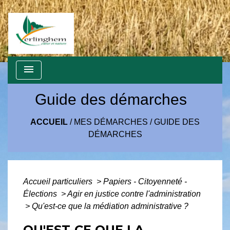
menu
Guide des démarches
ACCUEIL
/
MES DÉMARCHES
/
GUIDE DES
DÉMARCHES
Accueil particuliers
>
Papiers - Citoyenneté -
Élections
>
Agir en justice contre l'administration
>
Qu'est-ce que la médiation administrative ?
QU'EST-CE QUE LA