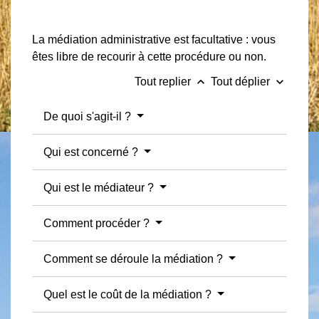
La médiation administrative est facultative : vous
êtes libre de recourir à cette procédure ou non.
keyboard_arrow_up
keyboard_arrow_down
Tout replier
Tout déplier
De quoi s'agit-il ?
Qui est concerné ?
Qui est le médiateur ?
Comment procéder ?
Comment se déroule la médiation ?
Quel est le coût de la médiation ?