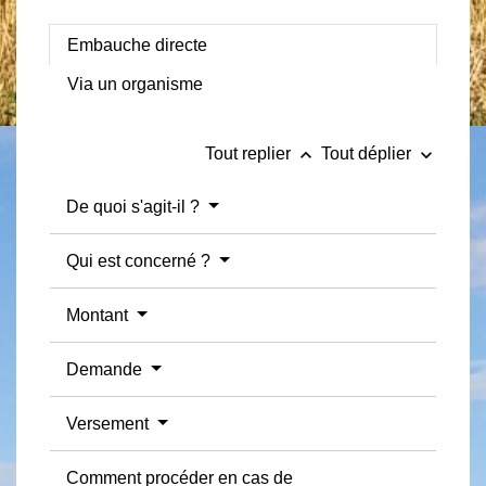
Embauche directe
Via un organisme
keyboard_arrow_up
keyboard_arrow_down
Tout replier
Tout déplier
De quoi s'agit-il ?
Qui est concerné ?
Montant
Demande
Versement
Comment procéder en cas de