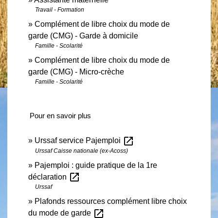
Travail - Formation
Complément de libre choix du mode de
garde (CMG) - Garde à domicile
Famille - Scolarité
Complément de libre choix du mode de
garde (CMG) - Micro-crèche
Famille - Scolarité
Pour en savoir plus
open_in_new
Urssaf service Pajemploi
Urssaf Caisse nationale (ex-Acoss)
Pajemploi : guide pratique de la 1re
open_in_new
déclaration
Urssaf
Plafonds ressources complément libre choix
open_in_new
du mode de garde