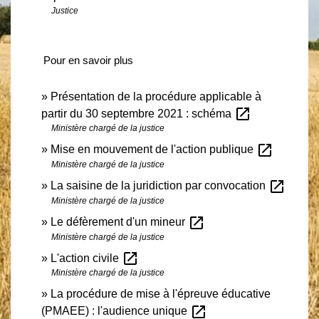
Justice
Pour en savoir plus
Présentation de la procédure applicable à
open_in_new
partir du 30 septembre 2021 : schéma
Ministère chargé de la justice
open_in_new
Mise en mouvement de l'action publique
Ministère chargé de la justice
open_in_new
La saisine de la juridiction par convocation
Ministère chargé de la justice
open_in_new
Le défèrement d'un mineur
Ministère chargé de la justice
open_in_new
L'action civile
Ministère chargé de la justice
La procédure de mise à l'épreuve éducative
open_in_new
(PMAEE) : l'audience unique