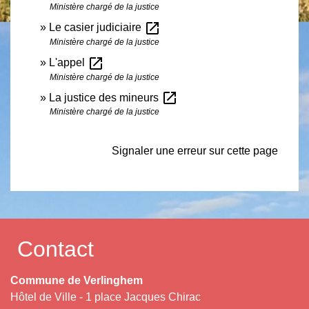
Ministère chargé de la justice
open_in_new
Le casier judiciaire
Ministère chargé de la justice
open_in_new
L'appel
Ministère chargé de la justice
open_in_new
La justice des mineurs
Ministère chargé de la justice
Signaler une erreur sur cette page
Contact
Commune de Verlinghem
Hôtel de Ville - 1 place Jacques Chirac