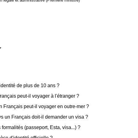
ion légale et administrative (Première ministre)
identité de plus de 10 ans ?
nçais peut-il voyager à l'étranger ?
n Français peut-il voyager en outre-mer ?
ys un Français doit-il demander un visa ?
ormalités (passeport, Esta, visa...) ?
ce d'identité officielle ?