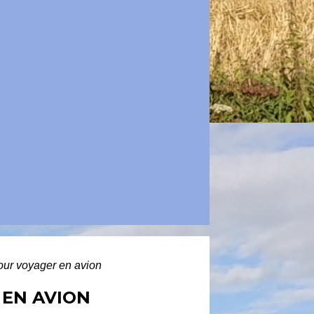
our voyager en avion
 EN AVION