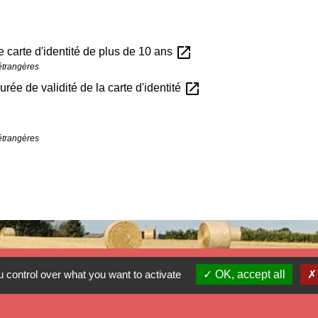
open_in_new
 carte d'identité de plus de 10 ans
 étrangères
open_in_new
urée de validité de la carte d'identité
 étrangères
 control over what you want to activate
OK, accept all