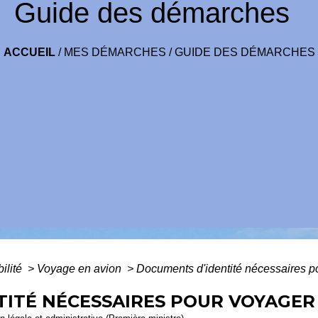
Guide des démarches
ACCUEIL
/
MES DÉMARCHES
/
GUIDE DES DÉMARCHES
bilité
>
Voyage en avion
>
Documents d'identité nécessaires p
ITÉ NÉCESSAIRES POUR VOYAGER