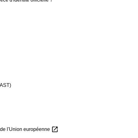
 (AST)
open_in_new
 de l'Union européenne