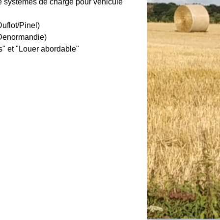
e systèmes de charge pour véhicule
uflot/Pinel)
(Denormandie)
s" et "Louer abordable"