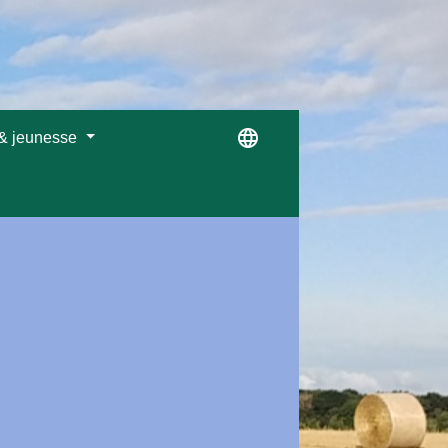
language
 & jeunesse