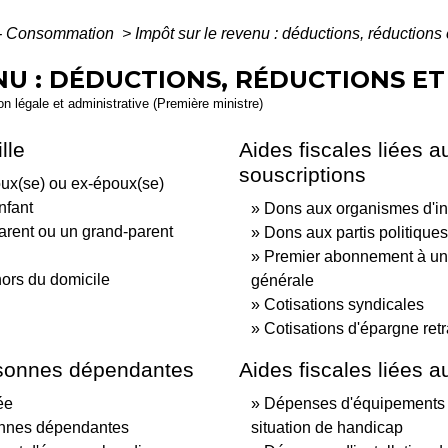
s - Consommation
>
Impôt sur le revenu : déductions, réductions 
NU : DÉDUCTIONS, RÉDUCTIONS ET
ion légale et administrative (Première ministre)
lle
Aides fiscales liées a
souscriptions
oux(se) ou ex-époux(se)
nfant
Dons aux organismes d'in
arent ou un grand-parent
Dons aux partis politiques
Premier abonnement à un 
hors du domicile
générale
Cotisations syndicales
Cotisations d'épargne retr
ersonnes dépendantes
Aides fiscales liées 
ée
Dépenses d'équipements 
onnes dépendantes
situation de handicap