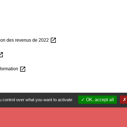
open_in_new
tion des revenus de 2022
_in_new
open_in_new
nformation
 control over what you want to activate
OK, accept all