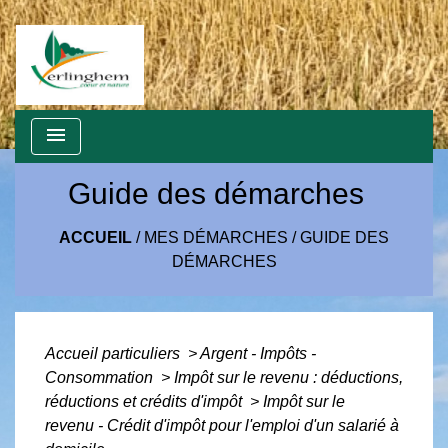
menu
Guide des démarches
ACCUEIL
/
MES DÉMARCHES
/
GUIDE DES
DÉMARCHES
Accueil particuliers
>
Argent - Impôts -
Consommation
>
Impôt sur le revenu : déductions,
réductions et crédits d'impôt
>
Impôt sur le
revenu - Crédit d'impôt pour l'emploi d'un salarié à