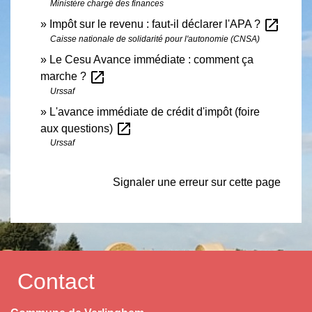
Ministère chargé des finances
open_in_new
Impôt sur le revenu : faut-il déclarer l'APA ?
Caisse nationale de solidarité pour l'autonomie (CNSA)
Le Cesu Avance immédiate : comment ça
open_in_new
marche ?
Urssaf
L'avance immédiate de crédit d'impôt (foire
open_in_new
aux questions)
Urssaf
Signaler une erreur sur cette page
Contact