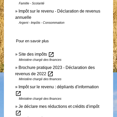
Famille - Scolarité
Impôt sur le revenu - Déclaration de revenus
annuelle
Argent - Impôts - Consommation
Pour en savoir plus
open_in_new
Site des impôts
Ministère chargé des finances
Brochure pratique 2023 - Déclaration des
open_in_new
revenus de 2022
Ministère chargé des finances
Impôt sur le revenu : dépliants d'information
open_in_new
Ministère chargé des finances
Je déclare mes réductions et crédits d'impôt
open_in_new