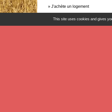
J'achète un logement
This site uses cookies and gives you
Contact
Commune de Verlinghem
Hôtel de Ville - 1 place Jacques Chirac
59237 Verlinghem - FRANCE
+33 3 20 08 81 36
Contact par formulaire