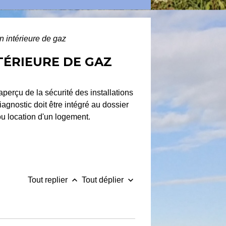
on intérieure de gaz
NTÉRIEURE DE GAZ
aperçu de la sécurité des installations
agnostic doit être intégré au dossier
ou location d'un logement.
keyboard_arrow_up
keyboard_arrow_down
Tout replier
Tout déplier