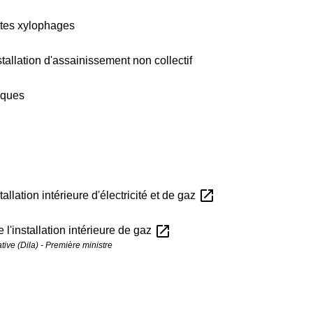
ectes xylophages
stallation d'assainissement non collectif
isques
open_in_new
tallation intérieure d'électricité et de gaz
open_in_new
 l'installation intérieure de gaz
ative (Dila) - Première ministre