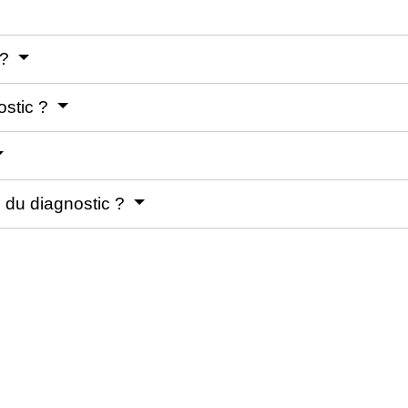
 ?
ostic ?
é du diagnostic ?