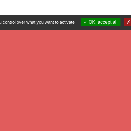
 control over what you want to activate
OK, accept all
Mé
Dé
Ré
Pr