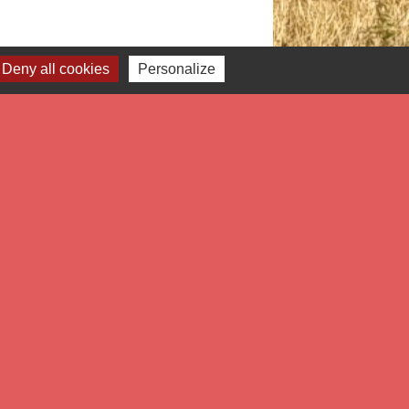
Deny all cookies
Personalize
Signaler une erreur sur cette page
Liens
tropole Européenne de Lille
partement du Nord
gion Hauts de France
éfecture du Nord