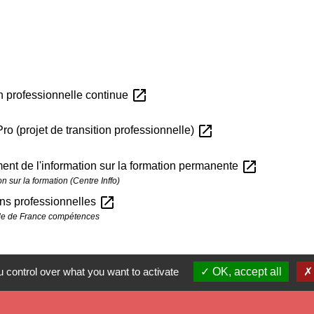
open_in_new
n professionnelle continue
open_in_new
ro (projet de transition professionnelle)
open_in_new
ent de l'information sur la formation permanente
 sur la formation (Centre Inffo)
open_in_new
ions professionnelles
elle de France compétences
 control over what you want to activate
OK, accept all