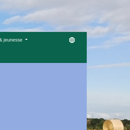
language
 & jeunesse